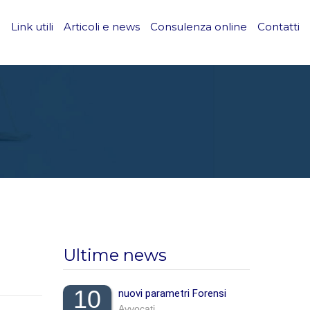
i
Link utili
Articoli e news
Consulenza online
Contatti
Ultime news
10
nuovi parametri Forensi
Avvocati