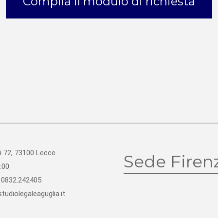
Compila il modulo di richiesta
i 72, 73100 Lecce
Sede Firen
:00
0832.242405
tudiolegaleaguglia.it