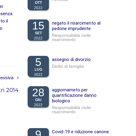
OTT
per
2022
assenza
to il
15
negato il risarcimento al
to
pedone imprudente
SET
Responsabilità civile
2022
risarcimento
5
assegno di divorzio
Diritto di famiglia
LUG
2022
cessiva
28
ri 2014
aggiornameto per
quantificazione danno
GIU
biologico
2022
Responsabilità civile
risarcimento
9
Covid-19 e riduzione canone